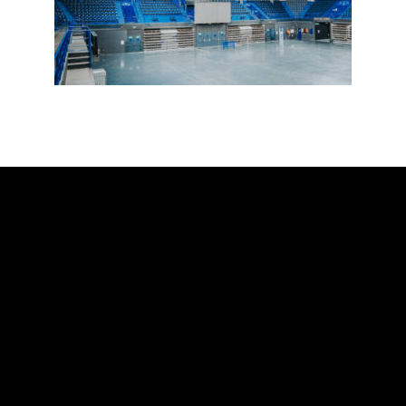
LINKEDIN
FACEBOOK
INSTAGRAM
MARSEILLE VOUS OUVRE LE TERRAIN !
MARSEILLE@PROSPORTSEVENTS.FR
villedemarseillefipplatinumpadel © 2025. All Rights
Reserved. –
Mentions légales & Politique de
confidentialité