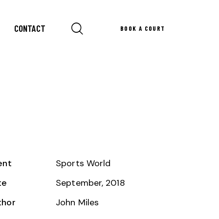
CONTACT
BOOK A COURT
ent
Sports World
te
September, 2018
thor
John Miles